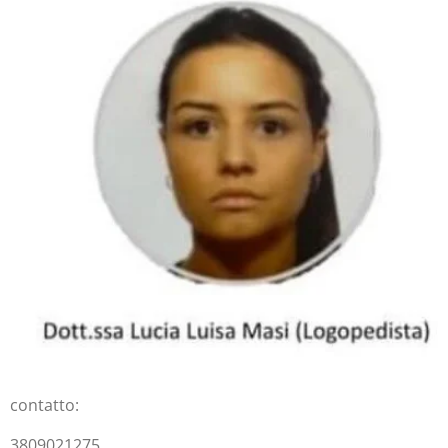
contatto:
3809021275